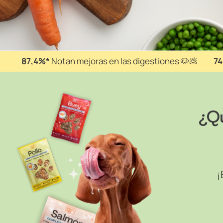
87,4%*
Notan mejoras en las digestiones 🐶💩
7
¿Qu
¡