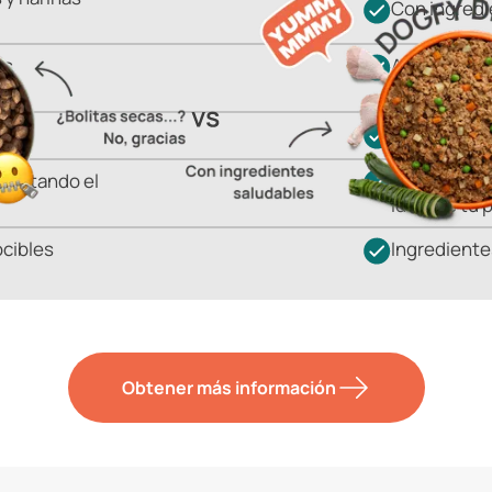
Con ingred
as
Alimento nu
hidratación
Cocinado al 
icultando el
Porciones p
ideal de tu 
ocibles
Ingrediente
Obtener más información