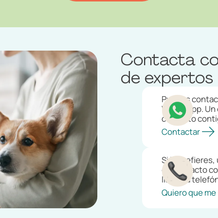
Contacta co
de expertos
Puedes contact
WhatsApp. Un e
contacto conti
Contactar
Si lo prefiere
en contacto co
llamada telefó
Quiero que me