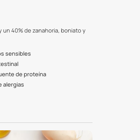
 un 40% de zanahoria, boniato y
os sensibles
testinal
uente de proteína
e alergias