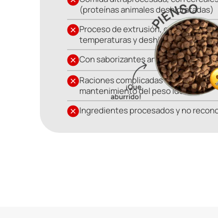
(proteínas animales deshidratadas)
Proceso de extrusión, cocinado a alt
temperaturas y deshidratado
Con saborizantes artificiales
Raciones complicadas de calcular, dif
mantenimiento del peso ideal
Ingredientes procesados y no recon