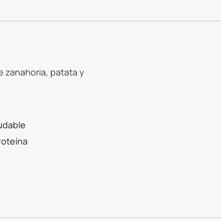
 zanahoria, patata y
udable
roteína